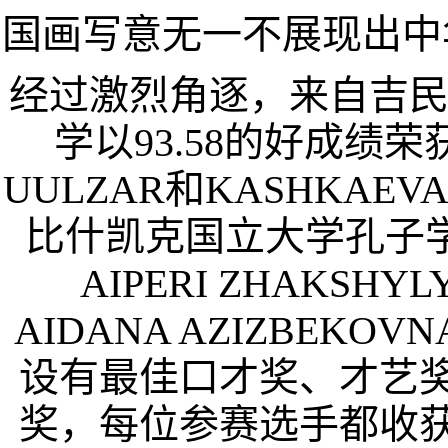
国画写意无一不展现出中
经过激烈角逐，来自吉
学以
93.58
的好成绩荣
UULZAR
和
KASHKAEVA
比什凯克国立大学孔子
AIPERI ZHAKSHYL
AIDANA AZIZBEKOVN
设有最佳口才奖、才艺
奖，每位参赛选手都收