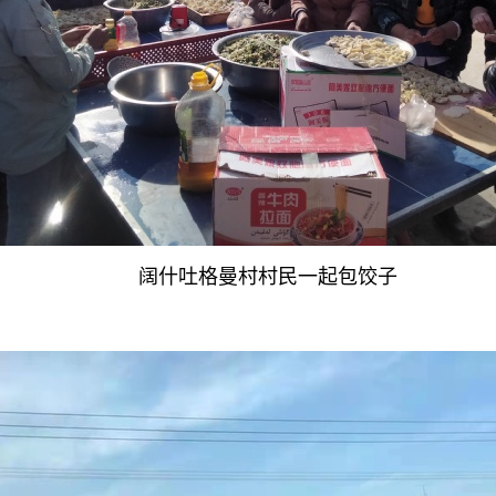
阔什吐格曼村村民一起包饺子