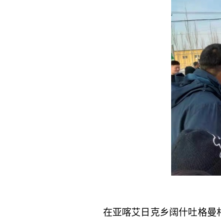
在亚喀艾日克乡阔什吐格曼