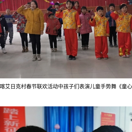
喀艾日克村
春节联欢活动中孩子们表演
儿童手势舞《童