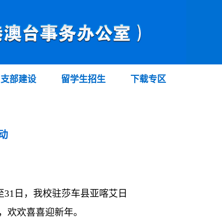
支部建设
留学生招生
下载专区
动
日至31日，我校驻莎车县亚喀艾日
，欢欢喜喜迎新年。